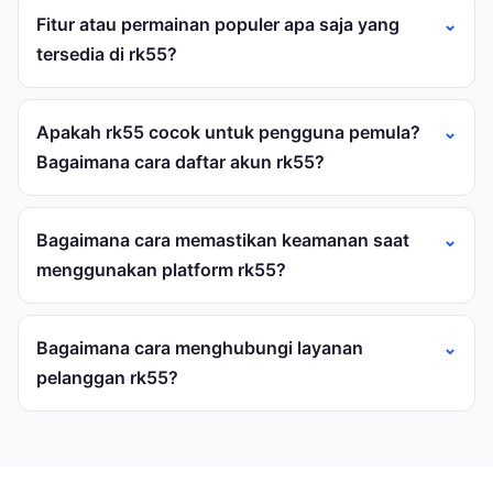
Fitur atau permainan populer apa saja yang
tersedia di rk55?
Apakah rk55 cocok untuk pengguna pemula?
Bagaimana cara daftar akun rk55?
Bagaimana cara memastikan keamanan saat
menggunakan platform rk55?
Bagaimana cara menghubungi layanan
pelanggan rk55?