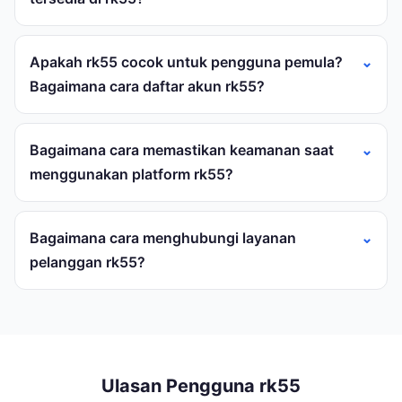
Apakah rk55 cocok untuk pengguna pemula?
Bagaimana cara daftar akun rk55?
Bagaimana cara memastikan keamanan saat
menggunakan platform rk55?
Bagaimana cara menghubungi layanan
pelanggan rk55?
Ulasan Pengguna rk55