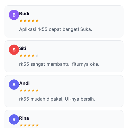
Budi
B
★
★
★
★
★
Aplikasi rk55 cepat banget! Suka.
Siti
S
★
★
★
★
☆
rk55 sangat membantu, fiturnya oke.
Andi
A
★
★
★
★
★
rk55 mudah dipakai, UI-nya bersih.
Rina
R
★
★
★
★
★