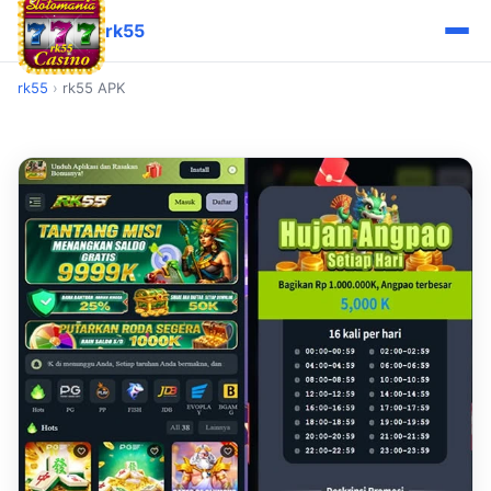
rk55
rk55
›
rk55 APK